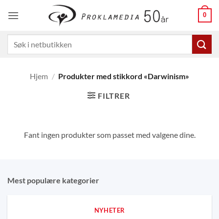
Skip
0
to
content
Søk
etter:
Hjem
/
Produkter med stikkord «Darwinism»
FILTRER
Fant ingen produkter som passet med valgene dine.
Mest populære kategorier
NYHETER