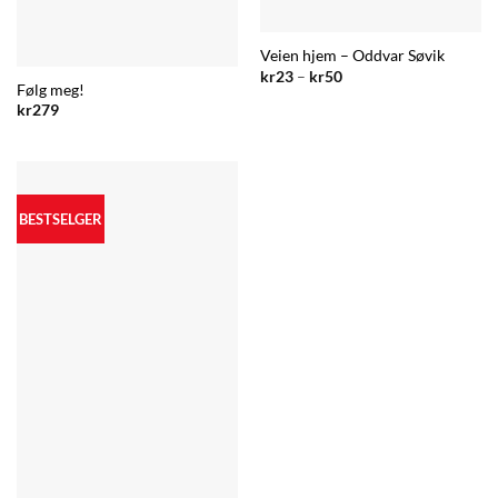
Veien hjem – Oddvar Søvik
Prisområde:
kr
23
–
kr
50
kr23
Følg meg!
til
kr
279
kr50
BESTSELGER