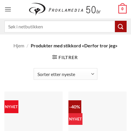
Skip
0
to
content
Søk
etter:
Hjem
/
Produkter med stikkord «Derfor tror jeg»
FILTRER
-40%
NYHET
NYHET