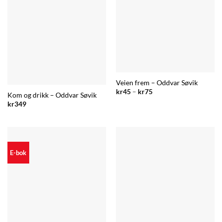
Veien frem – Oddvar Søvik
Prisområde:
kr
45
–
kr
75
Kom og drikk – Oddvar Søvik
kr45
til
kr
349
kr75
E-bok