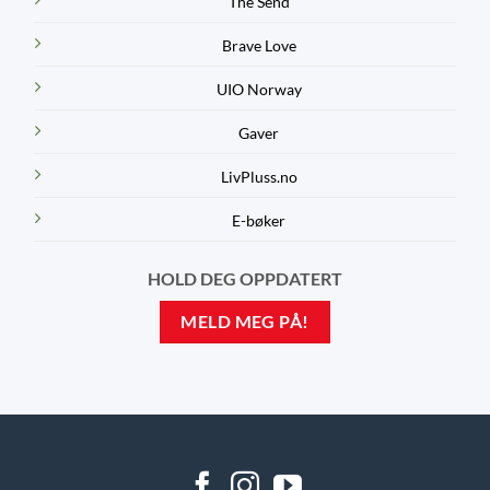
The Send
Brave Love
UIO Norway
Gaver
LivPluss.no
E-bøker
HOLD DEG OPPDATERT
MELD MEG PÅ!