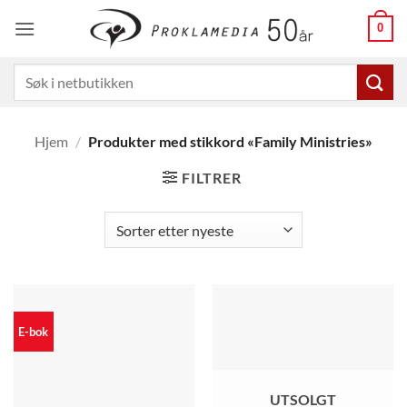
Skip
0
to
content
Søk
etter:
Hjem
/
Produkter med stikkord «Family Ministries»
FILTRER
E-bok
UTSOLGT