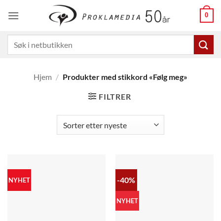
Skip
0
to
content
Søk
etter:
Hjem
/
Produkter med stikkord «Følg meg»
FILTRER
-40%
NYHET
NYHET