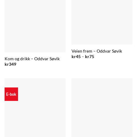
Veien frem – Oddvar Søvik
Prisområde:
kr
45
–
kr
75
Kom og drikk – Oddvar Søvik
kr45
til
kr
349
kr75
E-bok