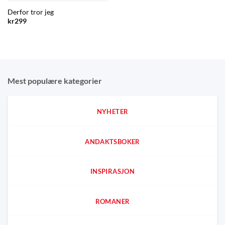
kr149.
kr99.
Derfor tror jeg
kr
299
Mest populære kategorier
NYHETER
ANDAKTSBOKER
INSPIRASJON
ROMANER