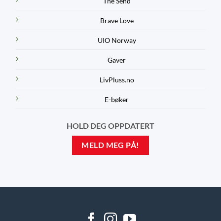
The Send
Brave Love
UIO Norway
Gaver
LivPluss.no
E-bøker
HOLD DEG OPPDATERT
MELD MEG PÅ!