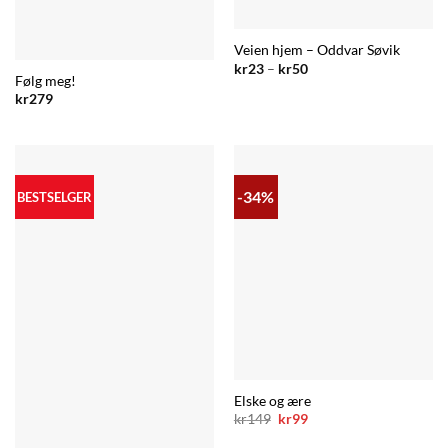
Veien hjem – Oddvar Søvik
Prisområde:
kr
23
–
kr
50
kr23
Følg meg!
til
kr
279
kr50
-34%
BESTSELGER
Elske og ære
Opprinnelig
Nåværende
kr
149
kr
99
pris
pris
var:
er: