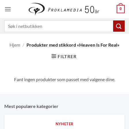
Skip
0
to
content
Søk
etter:
Hjem
/
Produkter med stikkord «Heaven Is For Real»
FILTRER
Fant ingen produkter som passet med valgene dine.
Mest populære kategorier
NYHETER