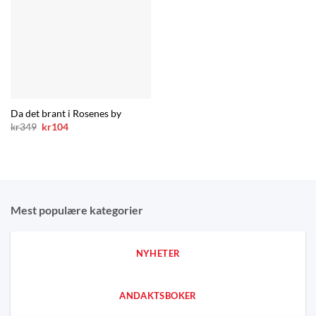
Da det brant i Rosenes by
Opprinnelig
Nåværende
kr
349
kr
104
pris
pris
var:
er:
kr349.
kr104.
Mest populære kategorier
NYHETER
ANDAKTSBOKER