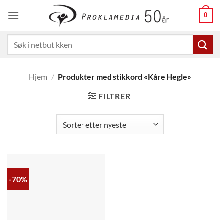
Skip
0
to
content
Søk
etter:
Hjem
/
Produkter med stikkord «Kåre Hegle»
FILTRER
-70%