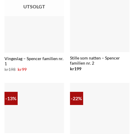
UTSOLGT
Stille som natten – Spencer
Vingeslag – Spencer familien nr.
familien nr. 2
1
kr
199
Opprinnelig
Nåværende
kr
198
kr
99
pris
pris
var:
er:
kr198.
kr99.
-13%
-22%