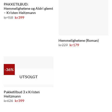
PAKKETILBUD:
Hemmelighetene og Aldri glemt
– Kristen Heitzmann
Opprinnelig
Nåværende
kr
458
kr
399
pris
pris
var:
er:
kr458.
kr399.
Hemmelighetene (Roman)
Opprinnelig
Nåværende
kr
229
kr
179
pris
pris
var:
er:
kr229.
kr179.
-36%
UTSOLGT
Pakketilbud 3 x Kristen
Heitzmann
Opprinnelig
Nåværende
kr
626
kr
399
pris
pris
var:
er:
kr626.
kr399.