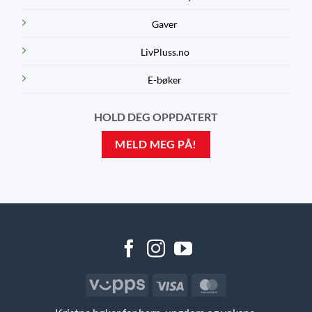
Gaver
LivPluss.no
E-bøker
HOLD DEG OPPDATERT
MELD MEG PÅ!
Vipps
Visa
MasterCard