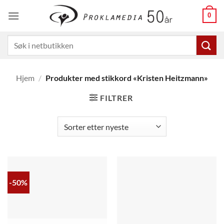
Skip
0
to
content
Søk
etter:
Hjem
/
Produkter med stikkord «Kristen Heitzmann»
FILTRER
-50%