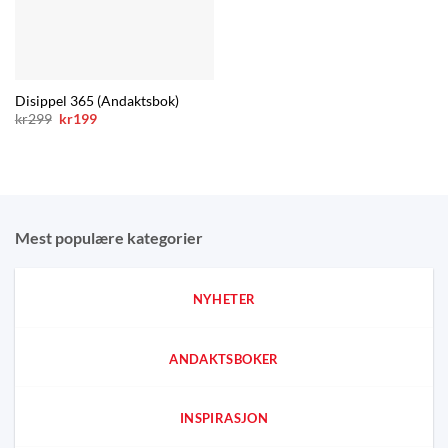
Disippel 365 (Andaktsbok)
Opprinnelig
Nåværende
kr
299
kr
199
pris
pris
var:
er:
kr299.
kr199.
Mest populære kategorier
NYHETER
ANDAKTSBOKER
INSPIRASJON