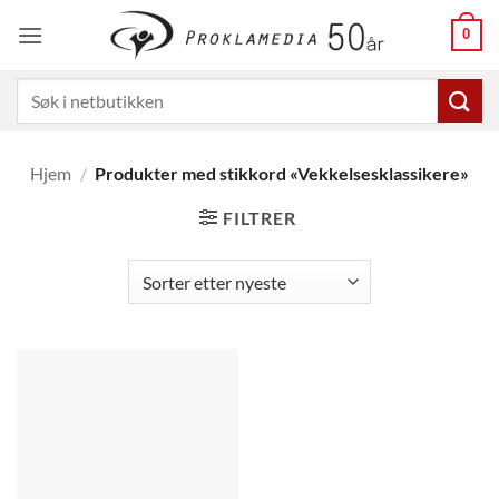
Skip
0
to
content
Søk
etter:
Hjem
/
Produkter med stikkord «Vekkelsesklassikere»
FILTRER