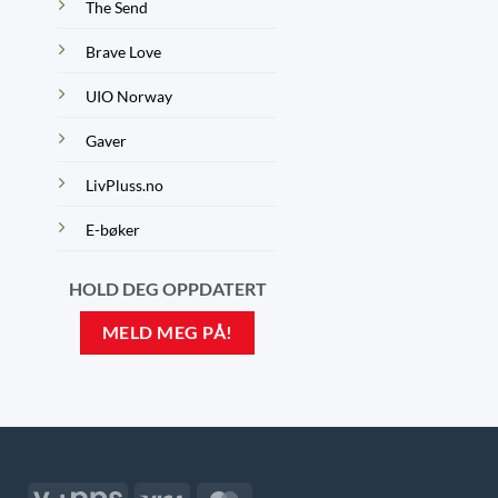
The Send
Brave Love
UIO Norway
Gaver
LivPluss.no
E-bøker
HOLD DEG OPPDATERT
MELD MEG PÅ!