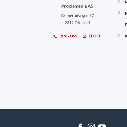
R
Proklamedia AS
N
Grimerudvegen 77
2312 Ottestad
D
K
RING OSS
EPOST