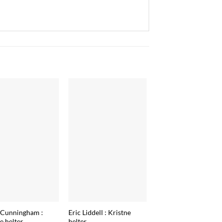
Eric Liddell : Kristne
 Cunningham :
helter
e helter