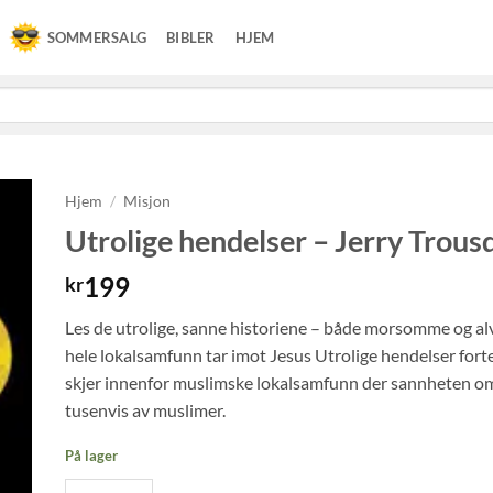
SOMMERSALG
BIBLER
HJEM
Hjem
/
Misjon
Utrolige hendelser – Jerry Trous
199
kr
Les de utrolige, sanne historiene – både morsomme og a
hele lokalsamfunn tar imot Jesus Utrolige hendelser fort
skjer innenfor muslimske lokalsamfunn der sannheten om 
tusenvis av muslimer.
På lager
Utrolige hendelser - Jerry Trousdale antall