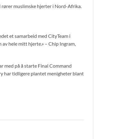
 rører muslimske hjerter i Nord-Afrika.
nledet et samarbeid med CityTeam i
 av hele mitt hjerte.» – Chip Ingram,
 var med på å starte Final Command
y har tidligere plantet menigheter blant