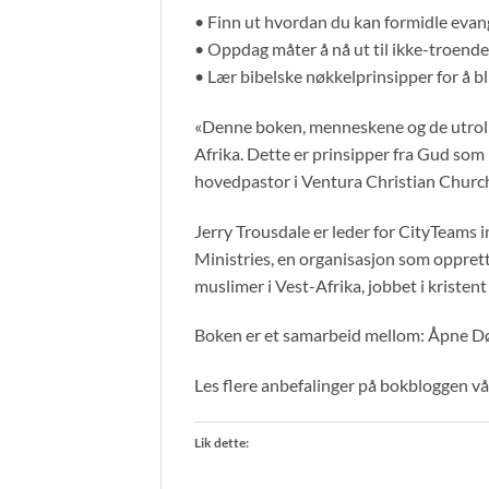
• Finn ut hvordan du kan formidle evang
• Oppdag måter å nå ut til ikke-troende
• Lær bibelske nøkkelprinsipper for å bl
«Denne boken, menneskene og de utrolige
Afrika. Dette er prinsipper fra Gud som 
hovedpastor i Ventura Christian Churc
Jerry Trousdale er leder for CityTeams 
Ministries, en organisasjon som opprett
muslimer i Vest-Afrika, jobbet i kristent
Boken er et samarbeid mellom: Åpne Dø
Les flere anbefalinger på bokbloggen vå
Lik dette: