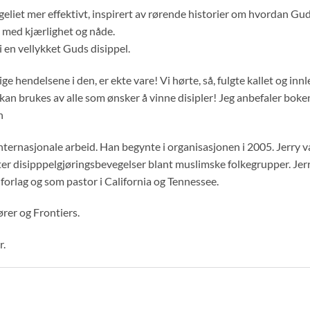
eliet mer effektivt, inspirert av rørende historier om hvordan Gud
 med kjærlighet og nåde.
i en vellykket Guds disippel.
 hendelsene i den, er ekte vare! Vi hørte, så, fulgte kallet og in
kan brukes av alle som ønsker å vinne disipler! Jeg anbefaler boken
h
internasjonale arbeid. Han begynte i organisasjonen i 2005. Jerry
er disipppelgjøringsbevegelser blant muslimske folkegrupper. Jerr
 forlag og som pastor i California og Tennessee.
rer og Frontiers.
r.