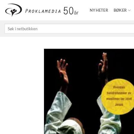
Skip
NYHETER
BØKER
to
content
Søk
etter: