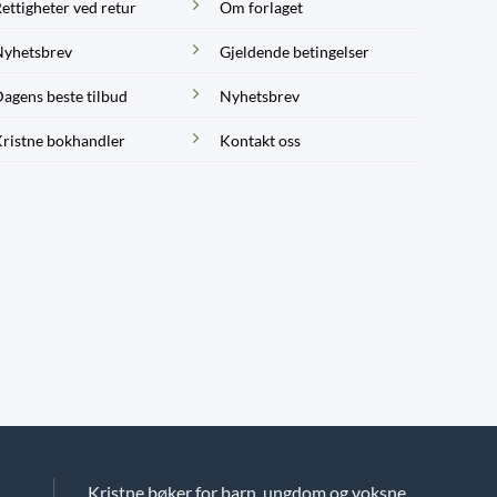
ettigheter ved retur
Om forlaget
yhetsbrev
Gjeldende betingelser
agens beste tilbud
Nyhetsbrev
ristne bokhandler
Kontakt oss
Kristne bøker for barn, ungdom og voksne.