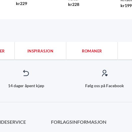
kr
229
kr
228
kr
199
ER
INSPIRASJON
ROMANER
14 dager åpent kjøp
Følg oss på Facebook
DESERVICE
FORLAGSINFORMASJON