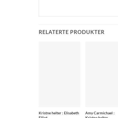
RELATERTE PRODUKTER
Amy Carmichael :
Kristne helter : Elisabeth
Kristne helter
Elliot