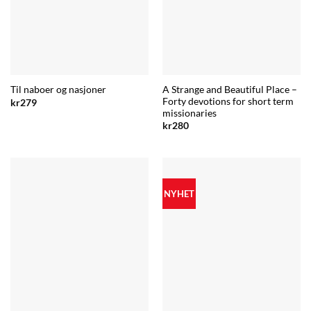
A Strange and Beautiful Place –
Til naboer og nasjoner
Forty devotions for short term
kr
279
missionaries
kr
280
NYHET