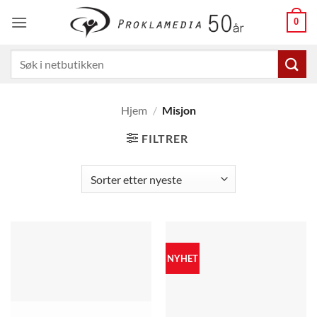
Skip
0
to
content
Søk
etter:
Hjem
/
Misjon
FILTRER
NYHET