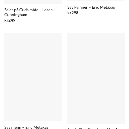
Syv kvinner – Eric Metaxas
Seier på Guds måte – Loren
kr
298
Cunningham
kr
249
Syv menn – Eric Metaxas