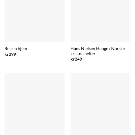
Hans Nielsen Hauge : Norske
Reisen hjem
kristne helter
kr
299
kr
249