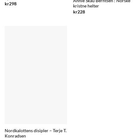
Annie Skau Berntsen : Norske
kr
298
kristne helter
kr
228
Nordkalottens disipler – Terje T.
Konradsen