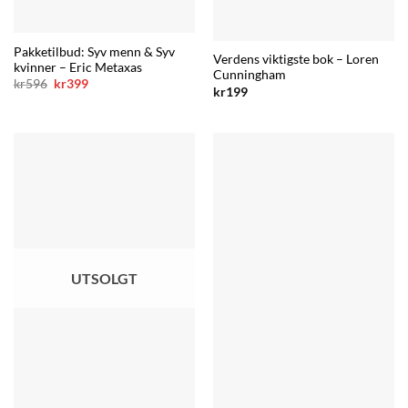
Pakketilbud: Syv menn & Syv
Verdens viktigste bok – Loren
kvinner – Eric Metaxas
Cunningham
Opprinnelig
Nåværende
kr
596
kr
399
kr
199
pris
pris
var:
er:
kr596.
kr399.
UTSOLGT