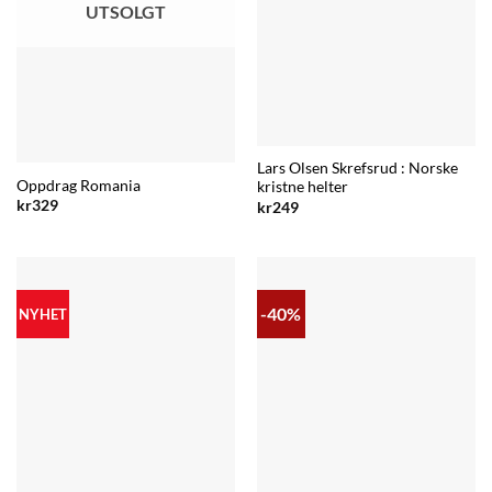
UTSOLGT
Lars Olsen Skrefsrud : Norske
Oppdrag Romania
kristne helter
kr
329
kr
249
-40%
NYHET