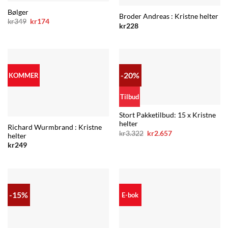
Bølger
Broder Andreas : Kristne helter
Opprinnelig
Nåværende
kr
349
kr
174
kr
228
pris
pris
var:
er:
kr349.
kr174.
-20%
KOMMER
Tilbud
Stort Pakketilbud: 15 x Kristne
helter
Richard Wurmbrand : Kristne
Opprinnelig
Nåværende
kr
3.322
kr
2.657
helter
pris
pris
kr
249
var:
er:
kr3.322.
kr2.657.
-15%
E-bok