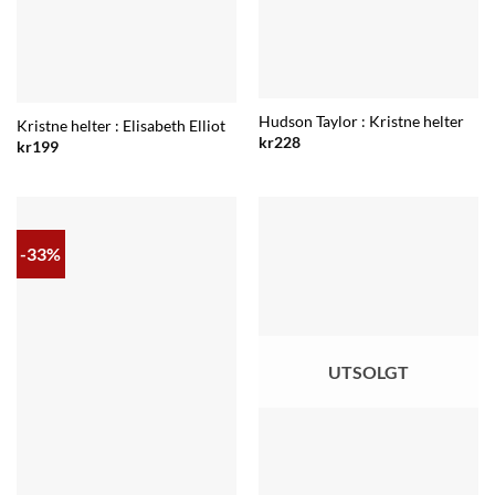
Hudson Taylor : Kristne helter
Kristne helter : Elisabeth Elliot
kr
228
kr
199
-33%
UTSOLGT