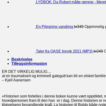
LYDBOK: Da Robert måtte rømme - Mere
En Pilegrims vandring
kr
349
Opprinnelig p
Taler fra OASE Innvik 2021 (MP3)
kr
249
O
Beskrivelse
Tilleggsinformasjon
ER DET VIRKELIG MULIG…
at en traumatisert og kriminell gategutt kan bli en elsket famil
– Kjell Aanensen
«Historien som fortelles i denne boken kunne vært oppdiktet, 
hovedpersonen fram til den han er i dag. Denne historien er 
tilgivelsens forvandlende kraft. La historien til Boldo både rys