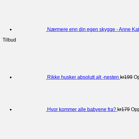
Nærmere enn din egen skygge - Anne Ka
Tilbud
Rikke husker absolutt alt -nesten
kr
199
Op
Hvor kommer alle babyene fra?
kr
179
Opp