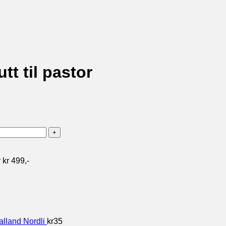
tt til pastor
 kr 499,-
alland Nordli
kr
35