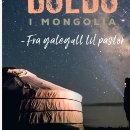
Misjon
Familieliv
Trosforsvar
Biografier
Barn og Unge
Barn
Aktivitetsbøker for barn
Ungdom
Konfirmasjon
SOMMERSALG
Bibler
Hjem
Logg inn
Kasse
+
0
Du har ingen produkter i handlekurven.