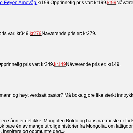
te Føyen Arnevåg
kr
199
Opprinnelig pris var: kr199.
kr
99
Nåværen
ris var: kr349.
kr
279
Nåværende pris er: kr279.
pprinnelig pris var: kr249.
kr
149
Nåværende pris er: kr149.
iemann og høyt verdsatt pastor? Må boka gjøre like sterkt inntryk
men sånn er det ikke. Mongolen Boldo og hans nærmeste er forts
nok bare èn av mange utrolige historier fra Mongolia, om fatti
te, inspirere og oppmuntre deg.»