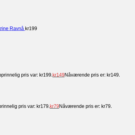
trine Ravnå
kr
199
prinnelig pris var: kr199.
kr
149
Nåværende pris er: kr149.
rinnelig pris var: kr179.
kr
79
Nåværende pris er: kr79.