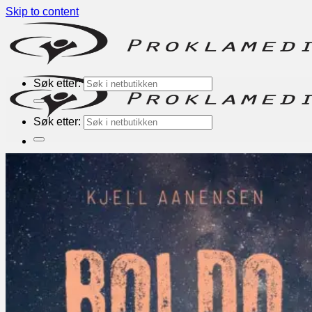
Skip to content
Søk etter:
Søk etter:
Nyheter
Bøker
Kategorier
Inspirasjon
Andaktsbøker
Romaner
Alphakurs
Engelske
Andre forlag
TEMA
Bønn
Evangelisering