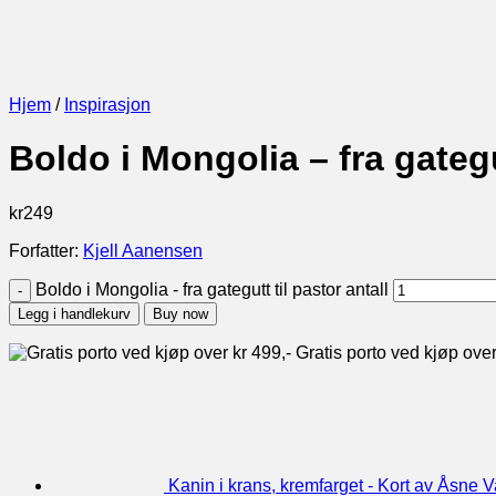
Hjem
/
Inspirasjon
Boldo i Mongolia – fra gategu
kr
249
Forfatter:
Kjell Aanensen
Boldo i Mongolia - fra gategutt til pastor antall
Legg i handlekurv
Buy now
Gratis porto ved kjøp over
Kanin i krans, kremfarget - Kort av Åsne V