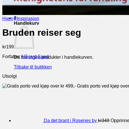
Tilbake til butikken
0
Hjem
/
Inspirasjon
Handlekurv
Bruden reiser seg
kr
199
Forfatter:
Håvard Sand
Du har ingen produkter i handlekurven.
Tilbake til butikken
Utsolgt
Gratis porto ved kjøp over
Da det brant i Rosenes by
kr
349
Opprinnel