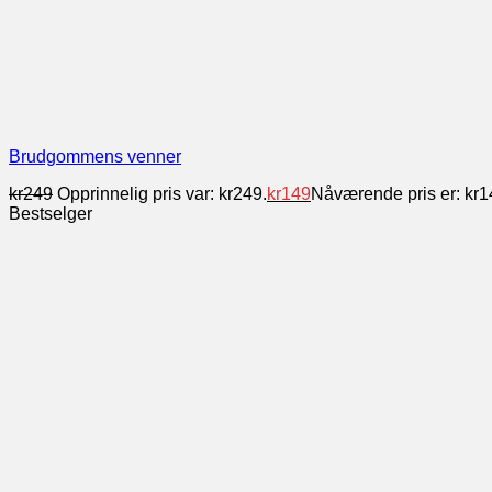
Brudgommens venner
kr
249
Opprinnelig pris var: kr249.
kr
149
Nåværende pris er: kr1
Bestselger