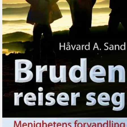
Misjon
Familieliv
Trosforsvar
Biografier
Barn og Unge
Barn
Aktivitetsbøker for barn
Ungdom
Konfirmasjon
SOMMERSALG
Bibler
Hjem
Logg inn
Kasse
+
0
Du har ingen produkter i handlekurven.