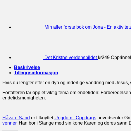
Min aller første bok om Jona - En aktivite
Det Kristne verdensbildet
kr
249
Opprinneli
Beskrivelse
Tilleggsinformasjon
Hvis du lengter etter en dyp og inderlige vandring med Jesus, s
Forfatteren tar opp et viktig tema om endetiden: Forberedelsen 
endetidsmenigheten.
Håvard Sand
er tilknyttet
Ungdom i Oppdrags
hovedsenter Gri
venner
. Han bor i Stange med sin kone Karen og deres sønn 