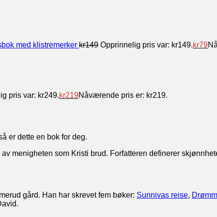
tsbok med klistremerker
kr
149
Opprinnelig pris var: kr149.
kr
79
Nå
g pris var: kr249.
kr
219
Nåværende pris er: kr219.
å er dette en bok for deg.
av menigheten som Kristi brud. Forfatteren definerer skjønnheten
merud gård. Han har skrevet fem bøker:
Sunnivas reise
,
Drømm
David.