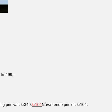
 kr 499,-
ig pris var: kr349.
kr
104
Nåværende pris er: kr104.