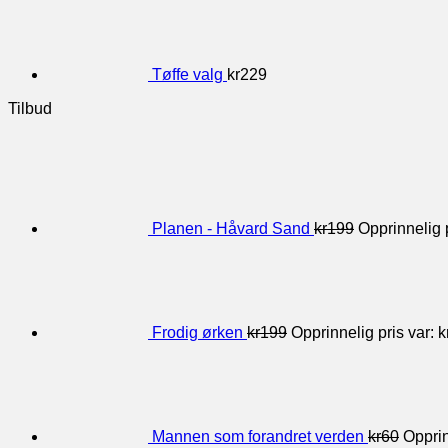
Tøffe valg
kr
229
Tilbud
Planen - Håvard Sand
kr
199
Opprinnelig p
Frodig ørken
kr
199
Opprinnelig pris var: k
Mannen som forandret verden
kr
60
Opprin