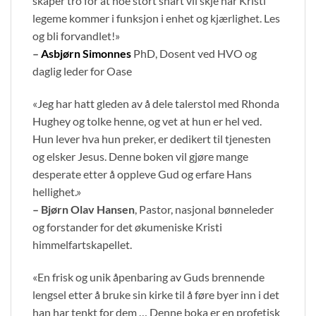
skaper tro for at noe stort snart vil skje når Kristi
legeme kommer i funksjon i enhet og kjærlighet. Les
og bli forvandlet!»
–
Asbjørn Simonnes
PhD, Dosent ved HVO og
daglig leder for Oase
«Jeg har hatt gleden av å dele talerstol med Rhonda
Hughey og tolke henne, og vet at hun er hel ved.
Hun lever hva hun preker, er dedikert til tjenesten
og elsker Jesus. Denne boken vil gjøre mange
desperate etter å oppleve Gud og erfare Hans
hellighet.»
– Bjørn Olav Hansen
, Pastor, nasjonal bønneleder
og forstander for det økumeniske Kristi
himmelfartskapellet.
«En frisk og unik åpenbaring av Guds brennende
lengsel etter å bruke sin kirke til å føre byer inn i det
han har tenkt for dem … Denne boka er en profetisk