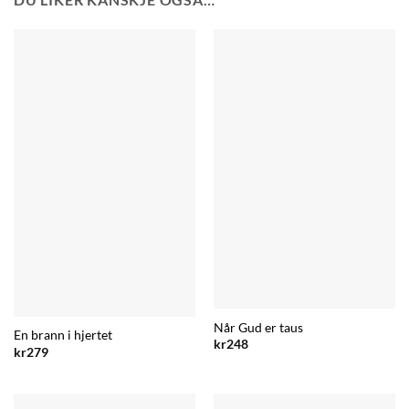
Når Gud er taus
En brann i hjertet
kr
248
kr
279