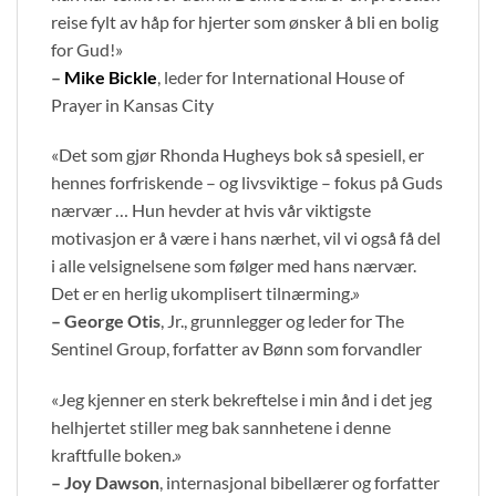
reise fylt av håp for hjerter som ønsker å bli en bolig
for Gud!»
–
Mike Bickle
, leder for International House of
Prayer in Kansas City
«Det som gjør Rhonda Hugheys bok så spesiell, er
hennes forfriskende – og livsviktige – fokus på Guds
nærvær … Hun hevder at hvis vår viktigste
motivasjon er å være i hans nærhet, vil vi også få del
i alle velsignelsene som følger med hans nærvær.
Det er en herlig ukomplisert tilnærming.»
– George Otis
, Jr., grunnlegger og leder for The
Sentinel Group, forfatter av Bønn som forvandler
«Jeg kjenner en sterk bekreftelse i min ånd i det jeg
helhjertet stiller meg bak sannhetene i denne
kraftfulle boken.»
– Joy Dawson
, internasjonal bibellærer og forfatter