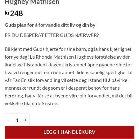
Hughey Mathisen
248
kr
Guds plan for å forvandle ditt liv og din by
ER DU DESPERAT ETTER GUDS NÆRVÆR?
Bli kjent med Guds hjerte for sine barn, og la hans kjærlighet
fornye deg! La Rhonda Mathisen Hugheys forståelse av den
åndelige tilstanden i dagens kristenhet åpne øynene dine for
hva vi trenger mer enn noe annet: lidenskapelig kjærlighet til
vår Far. En slik forvandling vil sette deg i stand til å påvirke
mennesker rundt deg som er i desperat behov for hans
berøring. Før vi får se at byene våre blir forvandlet, må det bli
vekkelse blant de kristne.
Desperat etter Guds nærvær - Rhonda Hughey Mathisen antall
LEGG I HANDLEKURV