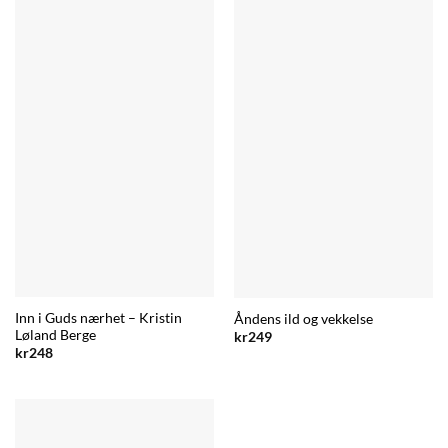
Inn i Guds nærhet – Kristin
Åndens ild og vekkelse
Løland Berge
kr
249
kr
248