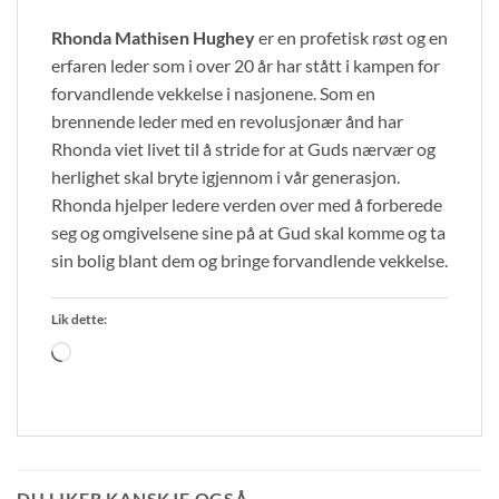
Rhonda Mathisen Hughey
er en profetisk røst og en
erfaren leder som i over 20 år har stått i kampen for
forvandlende vekkelse i nasjonene. Som en
brennende leder med en revolusjonær ånd har
Rhonda viet livet til å stride for at Guds nærvær og
herlighet skal bryte igjennom i vår generasjon.
Rhonda hjelper ledere verden over med å forberede
seg og omgivelsene sine på at Gud skal komme og ta
sin bolig blant dem og bringe forvandlende vekkelse.
Lik dette:
Laster
inn...
DU LIKER KANSKJE OGSÅ…