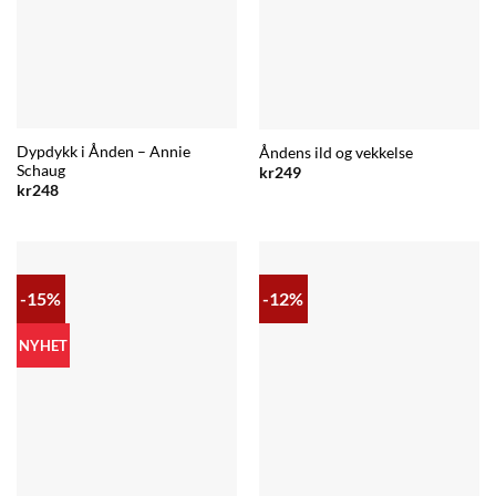
Dypdykk i Ånden – Annie
Åndens ild og vekkelse
Schaug
kr
249
kr
248
-15%
-12%
NYHET