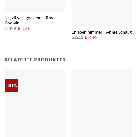
Jeg vil velsigne dem – Roy
Godwin
Opprinnelig
Nåværende
kr
329
kr
279
pris
pris
En åpen himmel – Annie Schaug
var:
er:
Opprinnelig
Nåværende
kr
249
kr
219
kr329.
kr279.
pris
pris
var:
er:
kr249.
kr219.
RELATERTE PRODUKTER
-40%