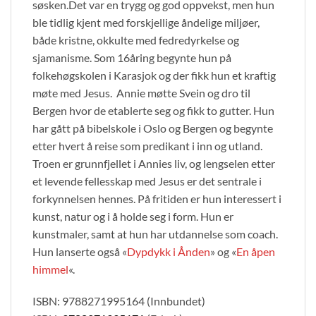
søsken.Det var en trygg og god oppvekst, men hun
ble tidlig kjent med forskjellige åndelige miljøer,
både kristne, okkulte med fedredyrkelse og
sjamanisme. Som 16­åring be­gynte hun på
folkehøgskolen i Karasjok og der fikk hun et kraftig
møte med Jesus. Annie møtte Svein og dro til
Bergen hvor de etablerte seg og fikk to gutter. Hun
har gått på bibelskole i Oslo og Bergen og begynte
etter hvert å reise som predikant i inn­ og utland.
Troen er grunnfjellet i Annies liv, og lengselen etter
et levende fellesskap med Jesus er det sen­trale i
forkynnelsen hennes. På fritiden er hun interessert i
kunst, natur og i å holde seg i form. Hun er
kunstmaler, samt at hun har utdannelse som coach.
Hun lanserte også «
Dypdykk i Ånden
» og «
En åpen
himmel
«.
ISBN: 9788271995164 (Innbundet)