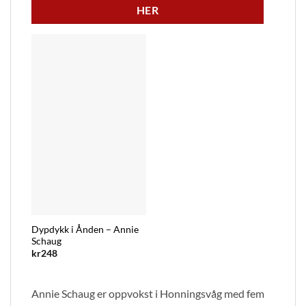
HER
Dypdykk i Ånden – Annie
Schaug
kr
248
Annie Schaug er oppvokst i Honningsvåg med fem