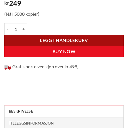
249
kr
(Nå i 5000 kopier)
Åndelig og helt Normal - Annie Schaug antall
LEGG I HANDLEKURV
BUY NOW
Gratis porto ved kjøp over kr 499,-
BESKRIVELSE
TILLEGGSINFORMASJON