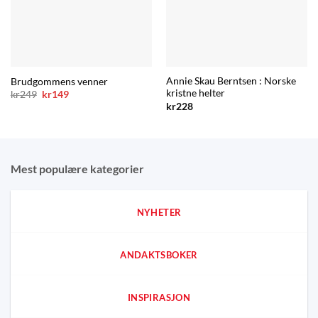
Annie Skau Berntsen : Norske
Brudgommens venner
kristne helter
Opprinnelig
Nåværende
kr
249
kr
149
pris
pris
kr
228
var:
er:
kr249.
kr149.
Mest populære kategorier
NYHETER
ANDAKTSBOKER
INSPIRASJON