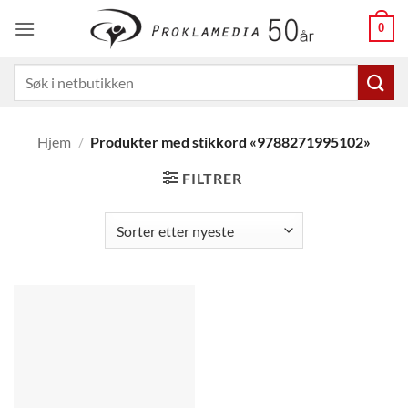
Skip
0
to
content
Søk
etter:
Hjem
/
Produkter med stikkord «9788271995102»
FILTRER