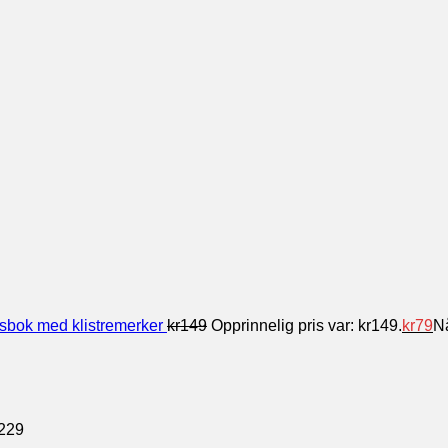
etsbok med klistremerker
kr
149
Opprinnelig pris var: kr149.
kr
79
Nå
229