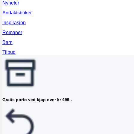
Nyheter
Andaktsboker
Inspirasjon
Romaner
Barn
Tilbud
Gratis porto ved kjøp over kr 499,-