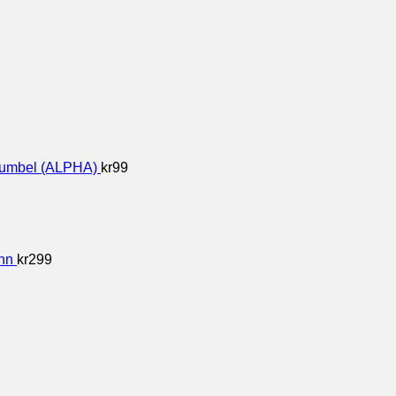
 Gumbel (ALPHA)
kr
99
hn
kr
299