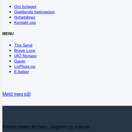
Om forlaget
Gjeldende betingelser
Nyhetsbrev
Kontakt oss
MENU
The Send
Brave Love
UIO Norway
Gaver
LivPluss.no
E-bøker
Meld meg på!
Kristne bøker for barn, ungdom og voksne.