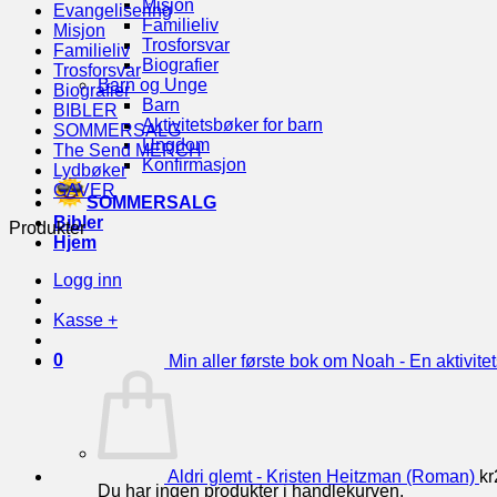
Misjon
Evangelisering
Familieliv
Misjon
Trosforsvar
Familieliv
Biografier
Trosforsvar
Barn og Unge
Biografier
Barn
BIBLER
Aktivitetsbøker for barn
SOMMERSALG
Ungdom
The Send MERCH
Konfirmasjon
Lydbøker
GAVER
SOMMERSALG
Bibler
Produkter
Hjem
Logg inn
Kasse
+
0
Min aller første bok om Noah - En aktivit
Aldri glemt - Kristen Heitzman (Roman)
kr
Du har ingen produkter i handlekurven.