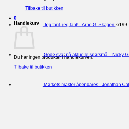
Tilbake til butikken
0
Handlekurv
Jeg fant, jeg fant! - Arne G. Skagen
kr
199
Gode svar på aktuelle spørsmål - Nicky
Du har ingen produkter i handlekurven.
Tilbake til butikken
Mørkets makter åpenbares - Jonathan Ca