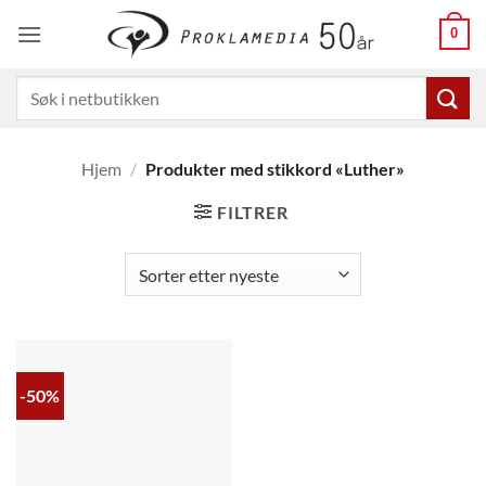
Skip
0
to
content
Søk
etter:
Hjem
/
Produkter med stikkord «Luther»
FILTRER
-50%