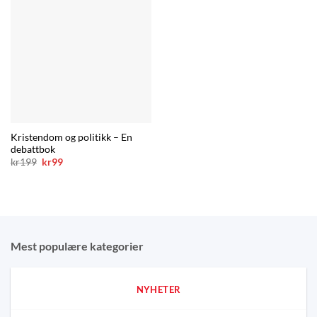
Kristendom og politikk – En
debattbok
Opprinnelig
Nåværende
kr
199
kr
99
pris
pris
var:
er:
kr199.
kr99.
Mest populære kategorier
NYHETER