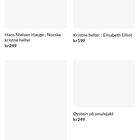
Hans Nielsen Hauge : Norske
Kristne helter : Elisabeth Elliot
kristne helter
kr
199
kr
249
Øystein på smulejakt
kr
249