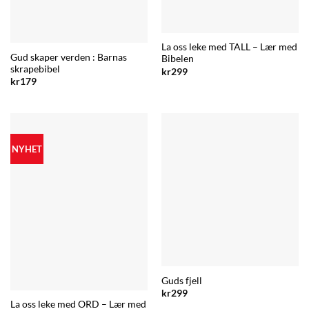
La oss leke med TALL – Lær med
Gud skaper verden : Barnas
Bibelen
skrapebibel
kr
299
kr
179
NYHET
Guds fjell
kr
299
La oss leke med ORD – Lær med