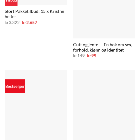
Tilbud
Stort Pakketilbud: 15 x Kristne
helter
Opprinnelig
Nåværende
kr
3.322
kr
2.657
pris
pris
var:
er:
kr3.322.
kr2.657.
Gutt og jente — En bok om sex,
forhold, kjønn og identitet
Opprinnelig
Nåværende
kr
149
kr
99
pris
pris
var:
er:
kr149.
kr99.
Bestselger