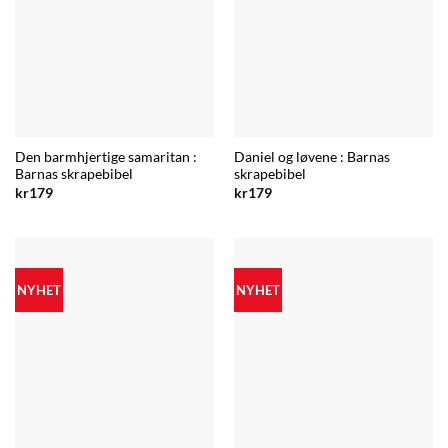
Den barmhjertige samaritan :
Daniel og løvene : Barnas
Barnas skrapebibel
skrapebibel
kr
179
kr
179
NYHET
NYHET