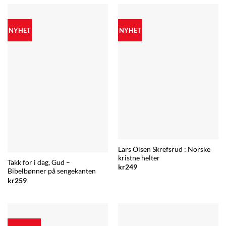
NYHET
NYHET
Lars Olsen Skrefsrud : Norske
kristne helter
Takk for i dag, Gud –
kr
249
Bibelbønner på sengekanten
kr
259