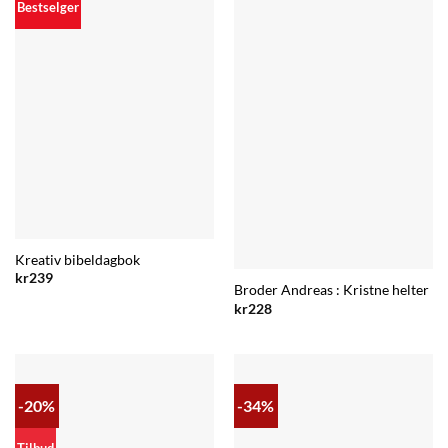
Bestselger
Kreativ bibeldagbok
kr
239
Broder Andreas : Kristne helter
kr
228
-20%
-34%