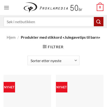
Skip
0
to
content
Søk
etter:
Hjem
/
Produkter med stikkord «Julegavetips til barn»
FILTRER
NYHET
NYHET