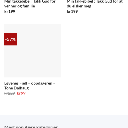
Min takkebibel : Takk Gud for
Min takkebibel : Takk Gud for at
venner og familie
du elsker meg
kr
199
kr
199
-57%
Løvenes Fjell – oppdageren –
Tone Dalhaug
Opprinnelig
Nåværende
kr
229
kr
99
pris
pris
var:
er:
kr229.
kr99.
Mest populære kategorier