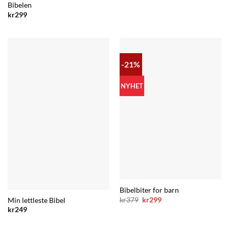
Bibelen
kr
299
-21%
NYHET
Bibelbiter for barn
Opprinnelig
Nåværende
kr
379
kr
299
Min lettleste Bibel
pris
pris
kr
249
var:
er:
kr379.
kr299.